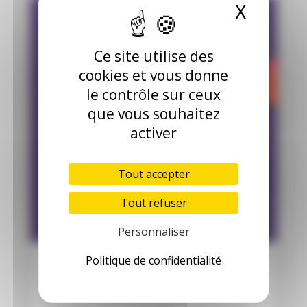
X
Masque
Ce site utilise des
cookies et vous donne
le contrôle sur ceux
que vous souhaitez
activer
Tout accepter
Tout refuser
Personnaliser
Politique de confidentialité
Salon Infirmier – 25 et
26/03/26 – Paris
Le rendez-vous annuel des professionnels